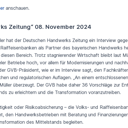
ier
anschauen.
ks Zeitung“ 08. November 2024
er hat der Deutschen Handwerks Zeitung ein Interview gegeb
Raiffeisenbanken als Partner des bayerischen Handwerks he
 diesen Bereich. Trotz stagnierender Wirtschaft bleibt laut Mü
ieler Betriebe hoch, vor allem für Modernisierungen und nachha
r GVB-Präsident, wie er im Interview sagt, den Fachkräfte
hen und regulatorischen Auflagen. „An einem entschlossene
t Müller überzeugt. Der GVB habe daher 36 Vorschläge zur Ent
nds zu erleichtern und die Transformation voranzutreiben.
ltigkeit oder Risikoabsicherung – die Volks- und Raiffeisenb
t, den Handwerksbetrieben mit Beratung und Finanzierungen z
nsformation des Mittelstands begleiten.