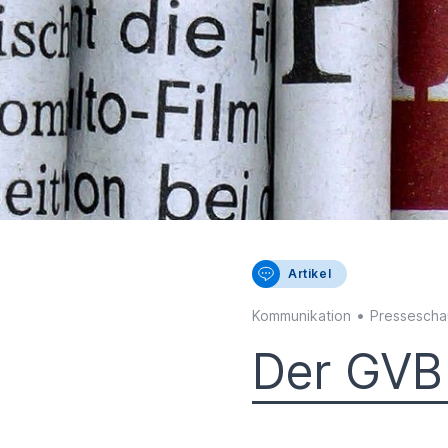
Artikel
•
Kommunikation
Pressescha
Der GVB