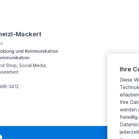
meizl-Mackert
in
icklung und Kommunikation
ommunikation
d Shop, Social Media,
Ihre C
ssearbeit
Diese W
2868-3412
Technolo
erlauben
Ihre Da
werden n
freiwill
Datensc
jederzei