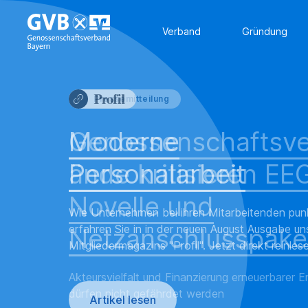
Verband
Gründung
Pressemitteilung
Genossenschaftsv
ände kritisieren EE
Novelle und
Netzanschlusspake
Akteursvielfalt und Finanzierung erneuerbarer E
dürfen nicht gefährdet werden