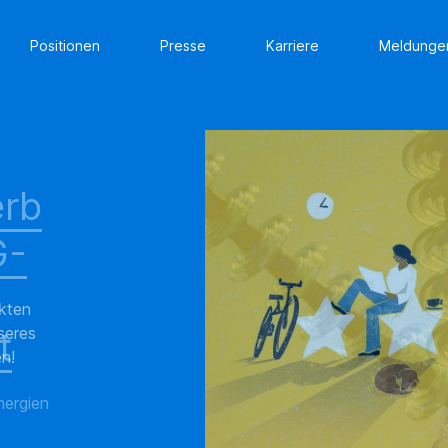
Positionen
Presse
Karriere
Meldunge
erb
G-
t
nergien