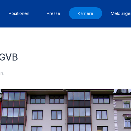
Positionen
Presse
Karriere
Meldunge
 GVB
ah.