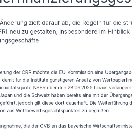
nderung zielt darauf ab, die Regeln für die str
FR) neu zu gestalten, insbesondere im Hinblick 
ungsgeschäfte
erung der CRR möchte die EU-Kommission eine Übergangsbe
 damit für die Institute günstigeren Ansatz von Wertpapierfi
iquiditätsquote NSFR über den 28.06.2025 hinaus verlängern.
, Japan und die Schweiz haben bereits eine mit der Übergan
geführt, jedoch gilt diese dort dauerhaft. Die Weiterführun
chon aus Wettbewerbsgesichtspunkten zu begrüßen.
lungnahme, die der GVB an das bayerische Wirtschaftsminist