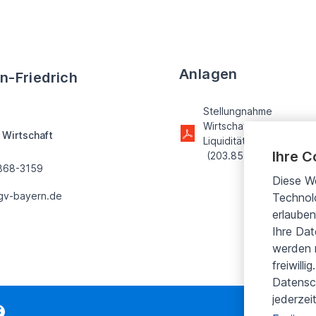
Anlagen
an-Friedrich
Stellungnahme
Wirtschaftsministerium S
 Wirtschaft
Liquiditätsquote NSFR 
Ihre C
(203.85 KB)
868-3159
Diese W
v-bayern.de
Technolo
erlauben
Ihre Da
werden n
freiwill
Datensc
jederzei